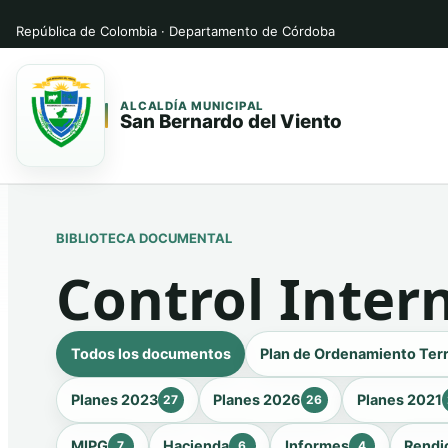
República de Colombia · Departamento de Córdoba
ALCALDÍA MUNICIPAL
San Bernardo del Viento
Saltar
Saltar
al
al
contenido
contenido
BIBLIOTECA DOCUMENTAL
principal
Control Inter
Todos los documentos
Plan de Ordenamiento Terr
Planes 2023
Planes 2026
Planes 2021
27
26
MIPG
Hacienda
Informes
Rendi
7
6
4