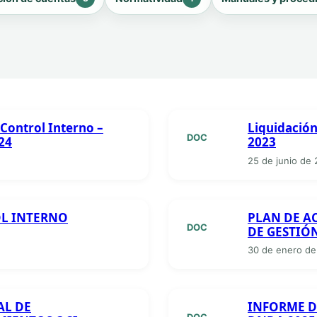
Control Interno –
Liquidación
DOC
24
2023
25 de junio de
L INTERNO
PLAN DE A
DOC
DE GESTIÓN
30 de enero de
AL DE
INFORME D
DOC