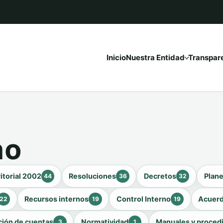
Inicio
Nuestra Entidad
Transpar
no
itorial 2002
Resoluciones
Decretos
Plan
44
36
32
Recursos internos
Control Interno
Acuer
22
19
19
ción de cuentas
Normatividad
Manuales y proced
3
1