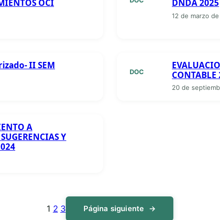
MIENTOS OCI
DNDA 2025
12 de marzo de
izado- II SEM
EVALUACIO
DOC
CONTABLE 
20 de septiemb
IENTO A
 SUGERENCIAS Y
2024
1
2
3
Página siguiente
→