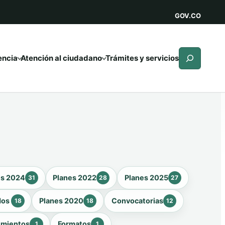
GOV.CO
Buscar
encia
Atención al ciudadano
Trámites y servicios
es 2024
Planes 2022
Planes 2025
31
28
27
dos
Planes 2020
Convocatorias
18
18
12
imientos
Formatos
1
1