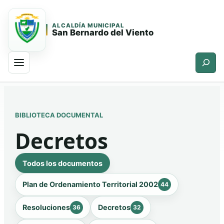
ALCALDÍA MUNICIPAL
San Bernardo del Viento
Buscar
Saltar
Saltar
al
al
contenido
contenido
BIBLIOTECA DOCUMENTAL
principal
Decretos
Todos los documentos
Plan de Ordenamiento Territorial 2002
44
Resoluciones
Decretos
36
32