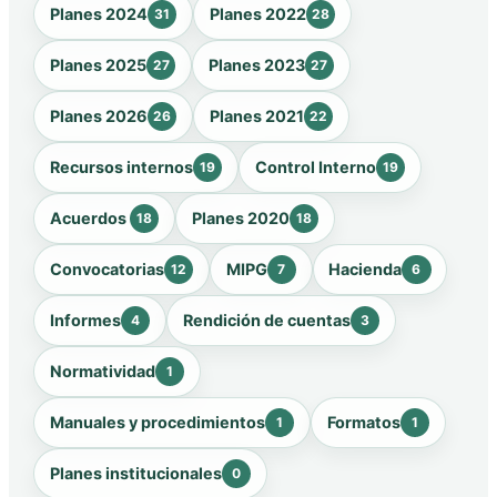
Planes 2024
Planes 2022
31
28
Planes 2025
Planes 2023
27
27
Planes 2026
Planes 2021
26
22
Recursos internos
Control Interno
19
19
Acuerdos
Planes 2020
18
18
Convocatorias
MIPG
Hacienda
12
7
6
Informes
Rendición de cuentas
4
3
Normatividad
1
Manuales y procedimientos
Formatos
1
1
Planes institucionales
0