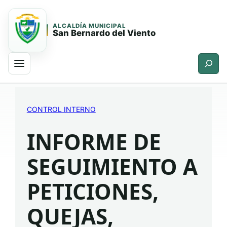
ALCALDÍA MUNICIPAL
San Bernardo del Viento
Buscar
Saltar
Saltar
al
al
CONTROL INTERNO
contenido
contenido
principal
INFORME DE
SEGUIMIENTO A
PETICIONES,
QUEJAS,