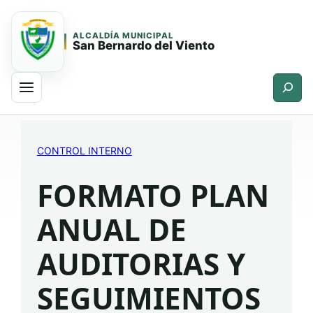
ALCALDÍA MUNICIPAL
San Bernardo del Viento
Buscar
Saltar
Saltar
al
al
CONTROL INTERNO
contenido
contenido
principal
FORMATO PLAN
ANUAL DE
AUDITORIAS Y
SEGUIMIENTOS