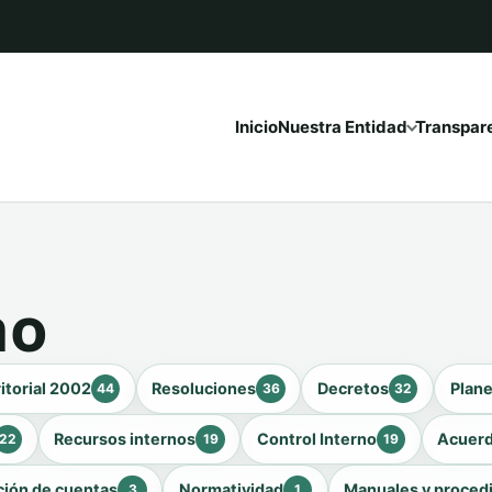
Inicio
Nuestra Entidad
Transpar
no
itorial 2002
Resoluciones
Decretos
Plan
44
36
32
Recursos internos
Control Interno
Acuer
22
19
19
ción de cuentas
Normatividad
Manuales y proced
3
1