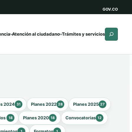
GOV.CO
Buscar
encia
Atención al ciudadano
Trámites y servicios
es 2024
Planes 2022
Planes 2025
31
28
27
dos
Planes 2020
Convocatorias
18
18
12
imientos
Formatos
1
1