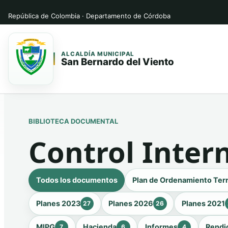
República de Colombia · Departamento de Córdoba
ALCALDÍA MUNICIPAL
San Bernardo del Viento
Saltar
Saltar
al
al
contenido
contenido
BIBLIOTECA DOCUMENTAL
principal
Control Inter
Todos los documentos
Plan de Ordenamiento Terr
Planes 2023
Planes 2026
Planes 2021
27
26
MIPG
Hacienda
Informes
Rendi
7
6
4