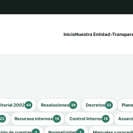
Inicio
Nuestra Entidad
Transpar
itorial 2002
Resoluciones
Decretos
Plan
44
36
32
Recursos internos
Control Interno
Acuer
22
19
19
ción de cuentas
Normatividad
Manuales y proced
3
1