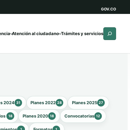
GOV.CO
Buscar
encia
Atención al ciudadano
Trámites y servicios
es 2024
Planes 2022
Planes 2025
31
28
27
dos
Planes 2020
Convocatorias
18
18
12
imientos
Formatos
1
1