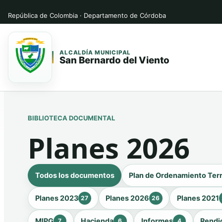
República de Colombia · Departamento de Córdoba
ALCALDÍA MUNICIPAL
San Bernardo del Viento
Saltar
Saltar
al
al
contenido
contenido
BIBLIOTECA DOCUMENTAL
principal
Planes 2026
Todos los documentos
Plan de Ordenamiento Terr
Planes 2023
Planes 2026
Planes 2021
27
26
MIPG
Hacienda
Informes
Rendi
7
6
4