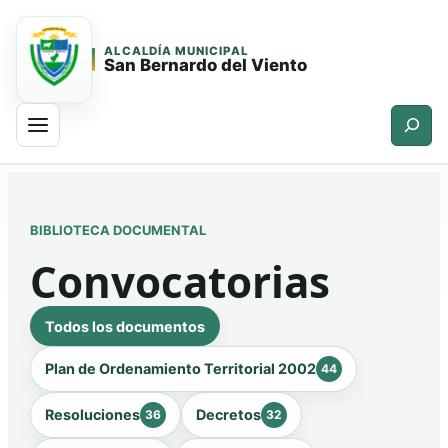
ALCALDÍA MUNICIPAL
San Bernardo del Viento
Buscar
Saltar
Saltar
al
al
contenido
contenido
BIBLIOTECA DOCUMENTAL
principal
Convocatorias
Todos los documentos
Plan de Ordenamiento Territorial 2002
44
Resoluciones
Decretos
36
32