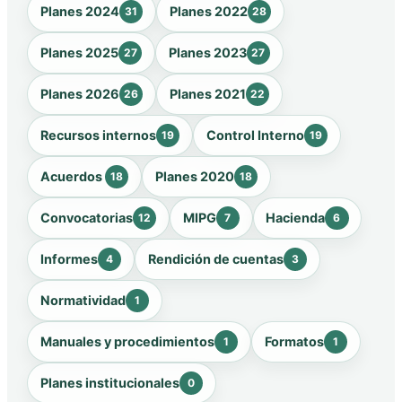
Planes 2024
Planes 2022
31
28
Planes 2025
Planes 2023
27
27
Planes 2026
Planes 2021
26
22
Recursos internos
Control Interno
19
19
Acuerdos
Planes 2020
18
18
Convocatorias
MIPG
Hacienda
12
7
6
Informes
Rendición de cuentas
4
3
Normatividad
1
Manuales y procedimientos
Formatos
1
1
Planes institucionales
0