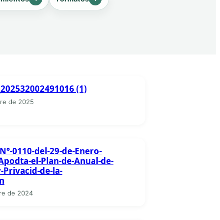
_202532002491016 (1)
re de 2025
N°-0110-del-29-de-Enero-
Apodta-el-Plan-de-Anual-de-
-Privacid-de-la-
n
re de 2024