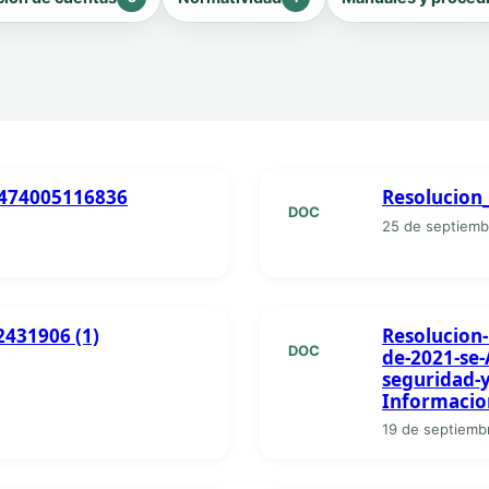
474005116836
Resolucion
DOC
25 de septiemb
431906 (1)
Resolucion-
DOC
de-2021-se-
seguridad-y
Informacio
19 de septiemb