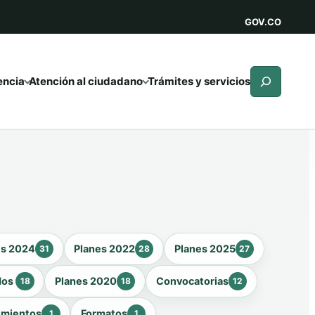
GOV.CO
Buscar
encia
Atención al ciudadano
Trámites y servicios
es 2024
Planes 2022
Planes 2025
31
28
27
dos
Planes 2020
Convocatorias
18
18
12
imientos
Formatos
1
1