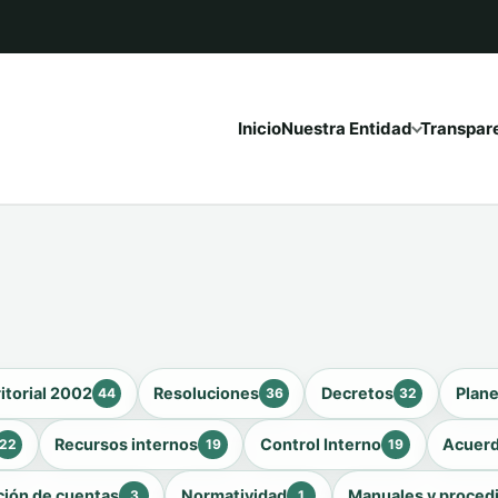
Inicio
Nuestra Entidad
Transpar
itorial 2002
Resoluciones
Decretos
Plan
44
36
32
Recursos internos
Control Interno
Acuer
22
19
19
ción de cuentas
Normatividad
Manuales y proced
3
1