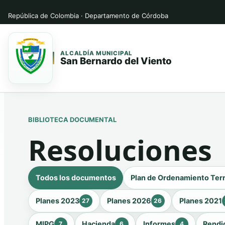
República de Colombia · Departamento de Córdoba
ALCALDÍA MUNICIPAL
San Bernardo del Viento
Saltar
Saltar
al
al
contenido
contenido
BIBLIOTECA DOCUMENTAL
principal
Resoluciones
Todos los documentos
Plan de Ordenamiento Terr
Planes 2023
Planes 2026
Planes 2021
27
26
MIPG
Hacienda
Informes
Rendi
7
6
4