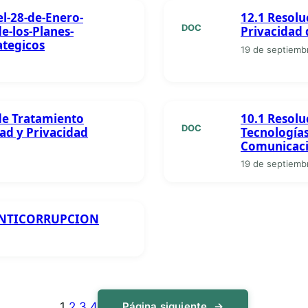
l-28-de-Enero-
12.1 Resolu
DOC
e-los-Planes-
Privacidad 
ategicos
19 de septiemb
de Tratamiento
10.1 Resolu
DOC
ad y Privacidad
Tecnologías
Comunicaci
19 de septiemb
ANTICORRUPCION
1
2
3
4
Página siguiente
→