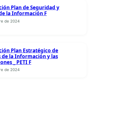
ción Plan de Seguridad y
de la Información F
re de 2024
ción Plan Estratégico de
 de la Información y las
ones _ PETI F
re de 2024