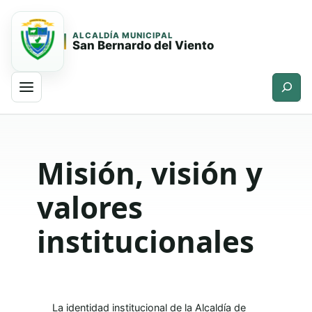
ALCALDÍA MUNICIPAL
San Bernardo del Viento
Buscar
Saltar
Saltar
al
al
contenido
contenido
Misión, visión y
principal
valores
institucionales
La identidad institucional de la Alcaldía de