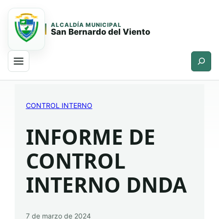
ALCALDÍA MUNICIPAL
San Bernardo del Viento
Buscar
Saltar
Saltar
al
al
CONTROL INTERNO
contenido
contenido
principal
INFORME DE
CONTROL
INTERNO DNDA
7 de marzo de 2024