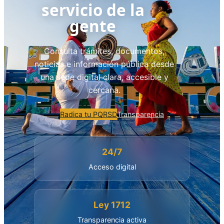
servicio de la
gente
Consulta trámites, documentos,
noticias e información pública desde
una sede digital clara, accesible y
cercana.
Radica tu PQRSD
Transparencia
24/7
Acceso digital
Ley 1712
Transparencia activa