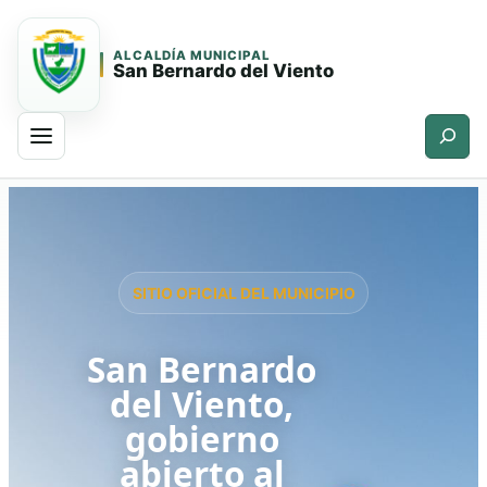
ALCALDÍA MUNICIPAL
San Bernardo del Viento
Buscar
Saltar
Saltar
al
al
contenido
contenido
principal
SITIO OFICIAL DEL MUNICIPIO
San Bernardo
del Viento,
gobierno
abierto al