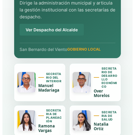
Dirige la administración municipal y articula
la gestión institucional con las secretarías de
despacho.
Ver Despacho del Alcalde
San Bernardo del Viento
GOBIERNO LOCAL
SECRETA
RIO DE
SECRETA
DESARRO
RIO DEL
LLO
INTERIOR
ECONÓMI
Manuel
CO
Madariaga
Over
Morelos
SECRETA
SECRETA
RIA DE
RIA DE
PLANEAC
SALUD
IÓN
Natalia
Ramona
Ortiz
Vargas