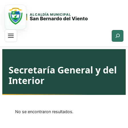
ALCALDÍA MUNICIPAL
San Bernardo del Viento
Buscar
Saltar
Saltar
al
al
contenido
contenido
Secretaría General y del
principal
Interior
No se encontraron resultados.