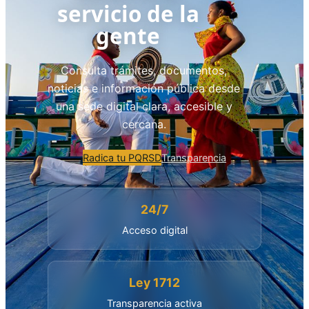
servicio de la
gente
Consulta trámites, documentos,
noticias e información pública desde
una sede digital clara, accesible y
cercana.
Radica tu PQRSD
Transparencia
24/7
Acceso digital
Ley 1712
Transparencia activa