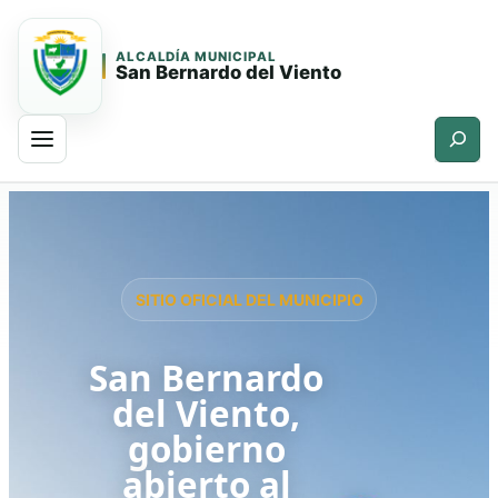
ALCALDÍA MUNICIPAL
San Bernardo del Viento
Buscar
Saltar
Saltar
al
al
contenido
contenido
principal
SITIO OFICIAL DEL MUNICIPIO
San Bernardo
del Viento,
gobierno
abierto al