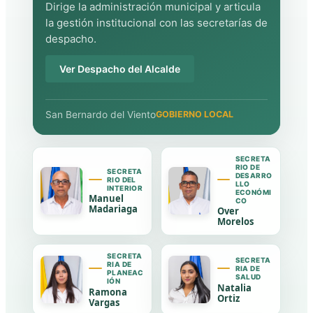
Dirige la administración municipal y articula
la gestión institucional con las secretarías de
despacho.
Ver Despacho del Alcalde
San Bernardo del Viento
GOBIERNO LOCAL
SECRETA
RIO DE
SECRETA
DESARRO
RIO DEL
LLO
INTERIOR
ECONÓMI
Manuel
CO
Madariaga
Over
Morelos
SECRETA
SECRETA
RIA DE
RIA DE
PLANEAC
SALUD
IÓN
Natalia
Ramona
Ortiz
Vargas