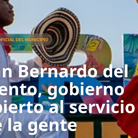
OFICIAL DEL MUNICIPIO
n Bernardo del
ento, gobierno
ierto al servicio
 la gente