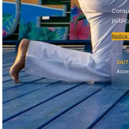
Consul
públic
Radica
24/7
Acces