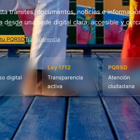
ta trámites, documentos, noticias e informació
a desde una sede digital clara, accesible y cerc
 tu PQRSD
Transparencia
Ley 1712
PQRSD
o digital
Transparencia
Atención
activa
ciudadana