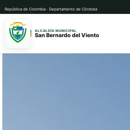
República de Colombia · Departamento de Córdoba
ALCALDÍA MUNICIPAL
San Bernardo del Viento
Saltar
Saltar
al
al
contenido
contenido
principal