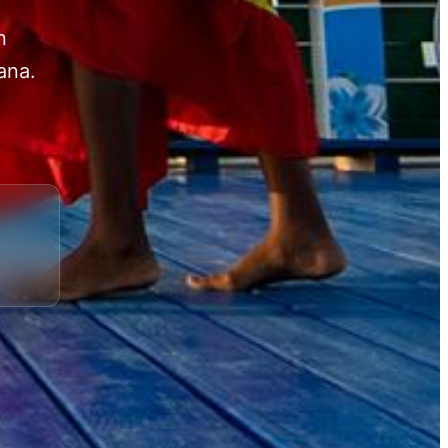
n
ana.