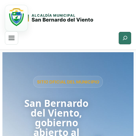
ALCALDÍA MUNICIPAL
San Bernardo del Viento
Buscar
Saltar
Saltar
al
al
contenido
contenido
principal
SITIO OFICIAL DEL MUNICIPIO
San Bernardo
del Viento,
gobierno
abierto al