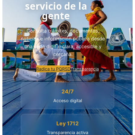
servicio de la
gente
Consulta trámites, documentos,
noticias e información pública desde
una sede digital clara, accesible y
cercana.
Radica tu PQRSD
Transparencia
24/7
Acceso digital
Ley 1712
Transparencia activa