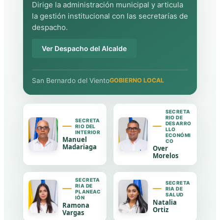
Dirige la administración municipal y articula
la gestión institucional con las secretarías de
despacho.
Ver Despacho del Alcalde
San Bernardo del Viento
GOBIERNO LOCAL
SECRETA
RIO DE
SECRETA
DESARRO
RIO DEL
LLO
INTERIOR
ECONÓMI
Manuel
CO
Madariaga
Over
Morelos
SECRETA
SECRETA
RIA DE
RIA DE
PLANEAC
SALUD
IÓN
Natalia
Ramona
Ortiz
Vargas