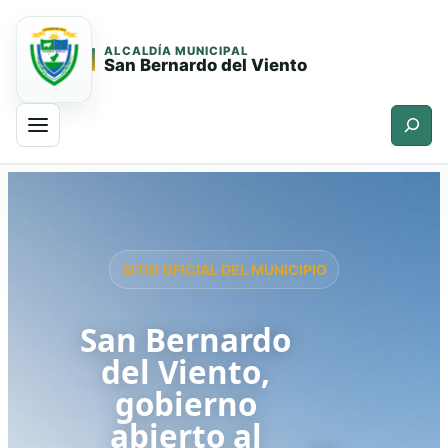
ALCALDÍA MUNICIPAL
San Bernardo del Viento
Buscar
Saltar
Saltar
al
al
contenido
contenido
principal
SITIO OFICIAL DEL MUNICIPIO
San Bernardo
del Viento,
gobierno
abierto al