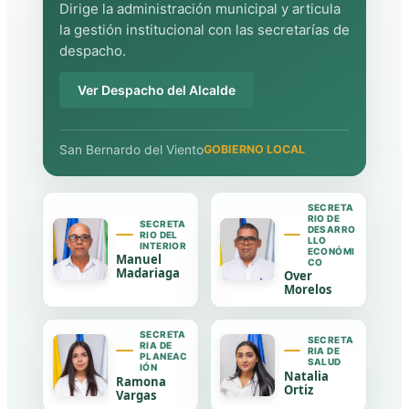
Dirige la administración municipal y articula
la gestión institucional con las secretarías de
despacho.
Ver Despacho del Alcalde
San Bernardo del Viento
GOBIERNO LOCAL
SECRETA
RIO DE
SECRETA
DESARRO
RIO DEL
LLO
INTERIOR
ECONÓMI
Manuel
CO
Madariaga
Over
Morelos
SECRETA
SECRETA
RIA DE
RIA DE
PLANEAC
SALUD
IÓN
Natalia
Ramona
Ortiz
Vargas