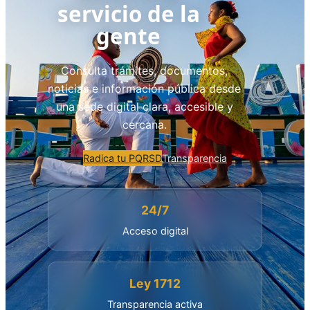
servicio de la
gente
Consulta trámites, documentos,
noticias e información pública desde
una sede digital clara, accesible y
cercana.
Radica tu PQRSD
Transparencia
24/7
Acceso digital
Ley 1712
Transparencia activa