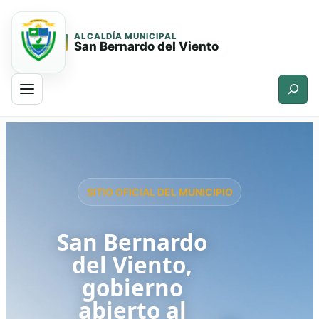
ALCALDÍA MUNICIPAL
San Bernardo del Viento
Buscar
Saltar
Saltar
al
al
contenido
contenido
principal
SITIO OFICIAL DEL MUNICIPIO
San Bernardo
del Viento,
gobierno
abierto al