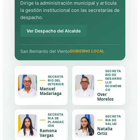
Dirige la administración municipal y articula
la gestión institucional con las secretarías de
despacho.
Ver Despacho del Alcalde
San Bernardo del Viento
GOBIERNO LOCAL
SECRETA
RIO DE
SECRETA
DESARRO
RIO DEL
LLO
INTERIOR
ECONÓMI
Manuel
CO
Madariaga
Over
Morelos
SECRETA
SECRETA
RIA DE
RIA DE
PLANEAC
SALUD
IÓN
Natalia
Ramona
Ortiz
Vargas