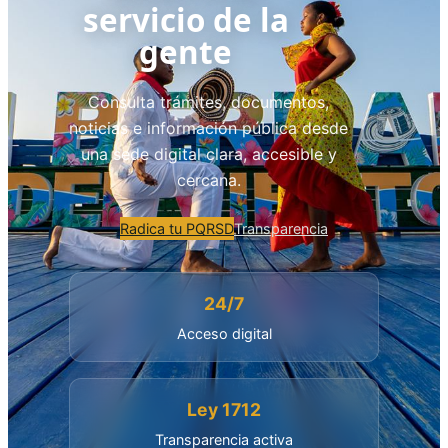
servicio de la
gente
Consulta trámites, documentos,
noticias e información pública desde
una sede digital clara, accesible y
cercana.
Radica tu PQRSD
Transparencia
24/7
Acceso digital
Ley 1712
Transparencia activa