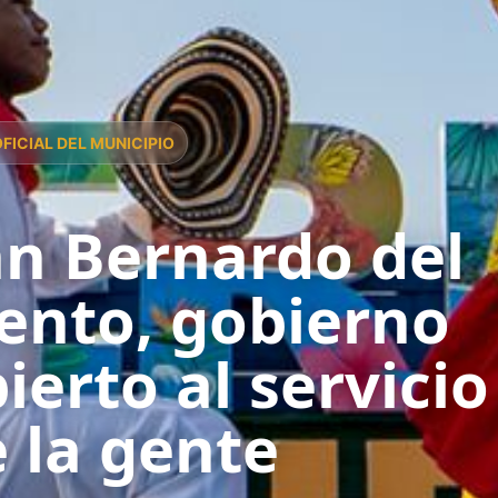
OFICIAL DEL MUNICIPIO
n Bernardo del
ento, gobierno
ierto al servicio
 la gente