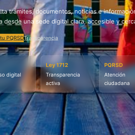
ta trámites, documentos, noticias e informació
a desde una sede digital clara, accesible y cerc
 tu PQRSD
Transparencia
Ley 1712
PQRSD
o digital
Transparencia
Atención
activa
ciudadana