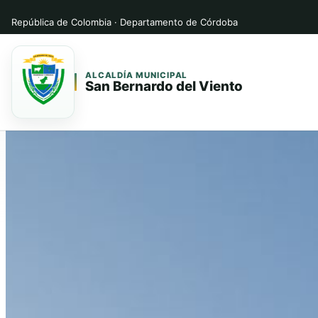
República de Colombia · Departamento de Córdoba
ALCALDÍA MUNICIPAL
San Bernardo del Viento
Saltar
Saltar
al
al
contenido
contenido
principal