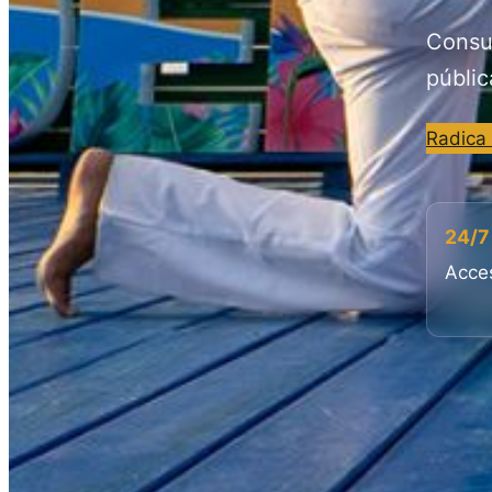
Consul
públic
Radica
24/7
Acces