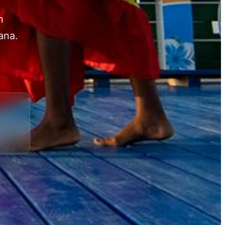
n
ana.