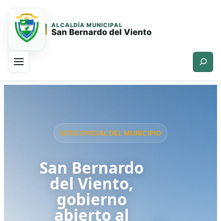
ALCALDÍA MUNICIPAL
San Bernardo del Viento
Buscar
Saltar
Saltar
al
al
contenido
contenido
principal
SITIO OFICIAL DEL MUNICIPIO
San Bernardo
del Viento,
gobierno
abierto al