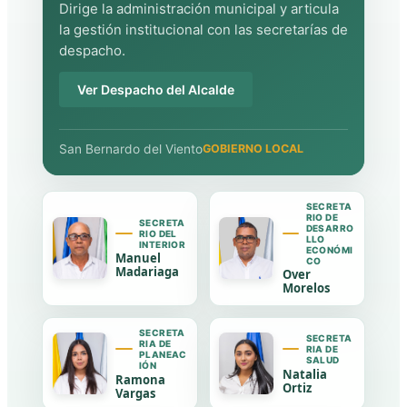
Dirige la administración municipal y articula
la gestión institucional con las secretarías de
despacho.
Ver Despacho del Alcalde
San Bernardo del Viento
GOBIERNO LOCAL
SECRETA
RIO DE
SECRETA
DESARRO
RIO DEL
LLO
INTERIOR
ECONÓMI
Manuel
CO
Madariaga
Over
Morelos
SECRETA
SECRETA
RIA DE
RIA DE
PLANEAC
SALUD
IÓN
Natalia
Ramona
Ortiz
Vargas