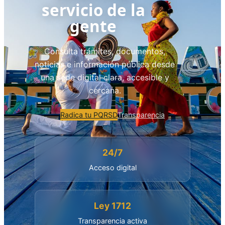
servicio de la
gente
Consulta trámites, documentos,
noticias e información pública desde
una sede digital clara, accesible y
cercana.
Radica tu PQRSD
Transparencia
24/7
Acceso digital
Ley 1712
Transparencia activa