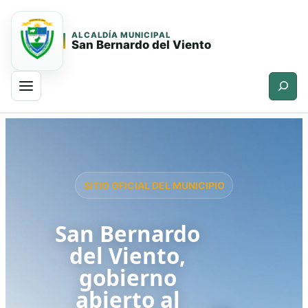
ALCALDÍA MUNICIPAL
San Bernardo del Viento
Buscar
Saltar
Saltar
al
al
contenido
contenido
principal
SITIO OFICIAL DEL MUNICIPIO
San Bernardo
del Viento,
gobierno
abierto al