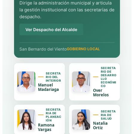
Dirige la administración municipal y articula
la gestión institucional con las secretarías de
despacho.
Ver Despacho del Alcalde
San Bernardo del Viento
GOBIERNO LOCAL
SECRETA
RIO DE
SECRETA
DESARRO
RIO DEL
LLO
INTERIOR
ECONÓMI
Manuel
CO
Madariaga
Over
Morelos
SECRETA
SECRETA
RIA DE
RIA DE
PLANEAC
SALUD
IÓN
Natalia
Ramona
Ortiz
Vargas