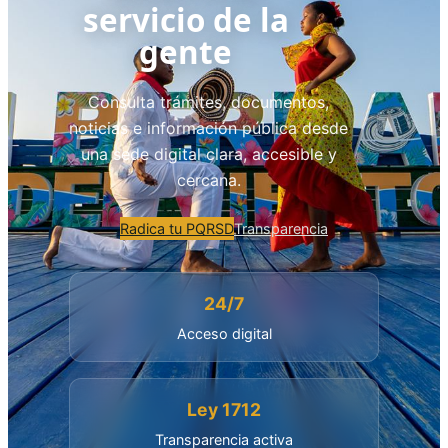
servicio de la
gente
Consulta trámites, documentos,
noticias e información pública desde
una sede digital clara, accesible y
cercana.
Radica tu PQRSD
Transparencia
24/7
Acceso digital
Ley 1712
Transparencia activa