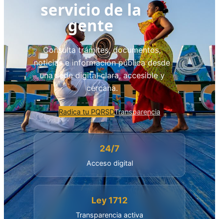
servicio de la
gente
Consulta trámites, documentos,
noticias e información pública desde
una sede digital clara, accesible y
cercana.
Radica tu PQRSD
Transparencia
24/7
Acceso digital
Ley 1712
Transparencia activa