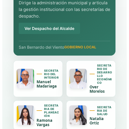
Dirige la administración municipal y articula
la gestión institucional con las secretarías de
despacho.
Ver Despacho del Alcalde
San Bernardo del Viento
GOBIERNO LOCAL
SECRETA
RIO DE
SECRETA
DESARRO
RIO DEL
LLO
INTERIOR
ECONÓMI
Manuel
CO
Madariaga
Over
Morelos
SECRETA
SECRETA
RIA DE
RIA DE
PLANEAC
SALUD
IÓN
Natalia
Ramona
Ortiz
Vargas