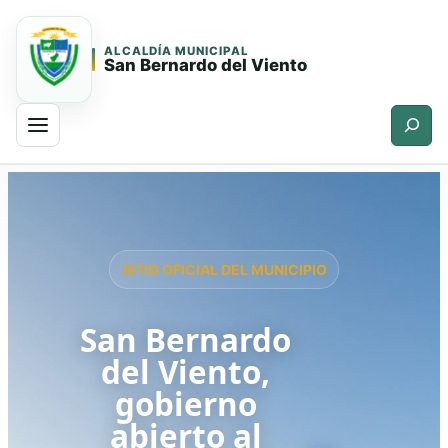
ALCALDÍA MUNICIPAL
San Bernardo del Viento
Buscar
Saltar
Saltar
al
al
contenido
contenido
principal
SITIO OFICIAL DEL MUNICIPIO
San Bernardo
del Viento,
gobierno
abierto al