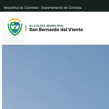
República de Colombia · Departamento de Córdoba
ALCALDÍA MUNICIPAL
San Bernardo del Viento
Saltar
Saltar
al
al
contenido
contenido
principal