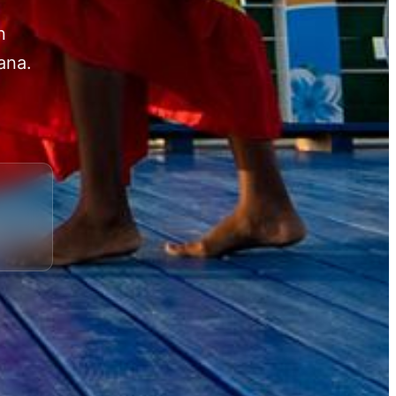
n
ana.