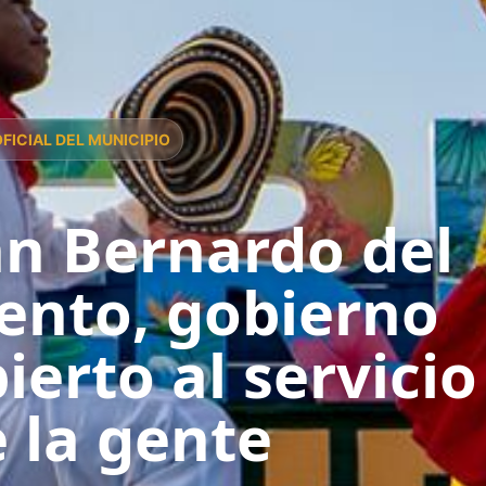
OFICIAL DEL MUNICIPIO
n Bernardo del
ento, gobierno
ierto al servicio
 la gente