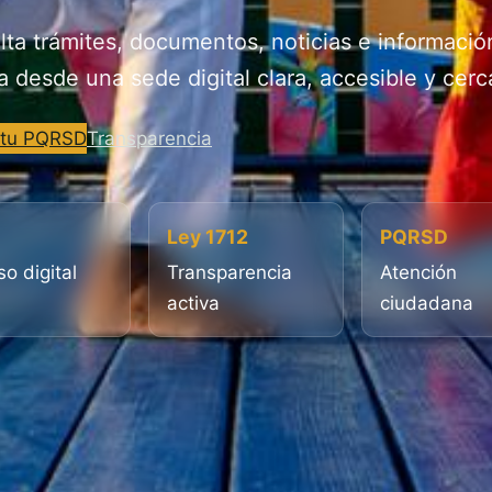
ta trámites, documentos, noticias e informació
a desde una sede digital clara, accesible y cerc
 tu PQRSD
Transparencia
Ley 1712
PQRSD
o digital
Transparencia
Atención
activa
ciudadana