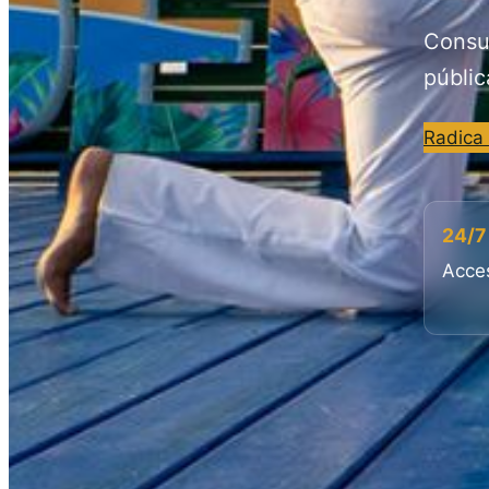
Consul
públic
Radica
24/7
Acces