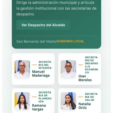
Dirige la administración municipal y articula
la gestión institucional con las secretarías de
despacho.
Ver Despacho del Alcalde
San Bernardo del Viento
GOBIERNO LOCAL
SECRETA
RIO DE
SECRETA
DESARRO
RIO DEL
LLO
INTERIOR
ECONÓMI
Manuel
CO
Madariaga
Over
Morelos
SECRETA
SECRETA
RIA DE
RIA DE
PLANEAC
SALUD
IÓN
Natalia
Ramona
Ortiz
Vargas