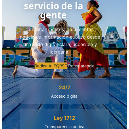
servicio de la
gente
Consulta trámites, documentos,
noticias e información pública desde
una sede digital clara, accesible y
cercana.
Radica tu PQRSD
Transparencia
24/7
Acceso digital
Ley 1712
Transparencia activa