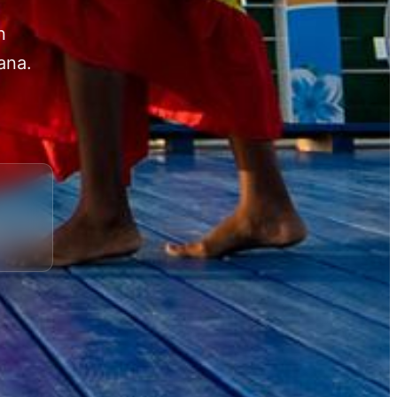
n
ana.