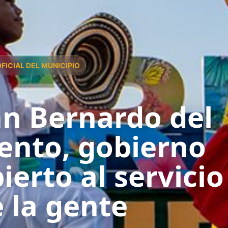
OFICIAL DEL MUNICIPIO
n Bernardo del
ento, gobierno
ierto al servicio
 la gente