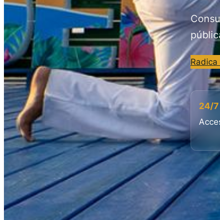
Consul
públic
Radica
24/7
Acces