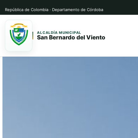
República de Colombia · Departamento de Córdoba
ALCALDÍA MUNICIPAL
San Bernardo del Viento
Saltar
Saltar
al
al
contenido
contenido
principal