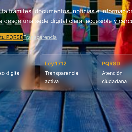
ta trámites, documentos, noticias e informació
a desde una sede digital clara, accesible y cerc
 tu PQRSD
Transparencia
Ley 1712
PQRSD
o digital
Transparencia
Atención
activa
ciudadana