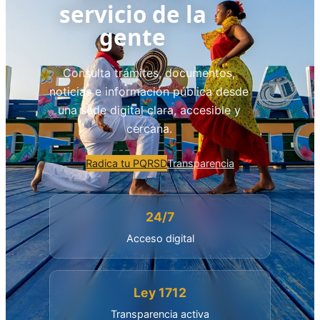
servicio de la
gente
Consulta trámites, documentos,
noticias e información pública desde
una sede digital clara, accesible y
cercana.
Radica tu PQRSD
Transparencia
24/7
Acceso digital
Ley 1712
Transparencia activa