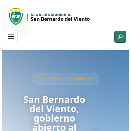
ALCALDÍA MUNICIPAL
San Bernardo del Viento
Buscar
Saltar
Saltar
al
al
contenido
contenido
principal
SITIO OFICIAL DEL MUNICIPIO
San Bernardo
del Viento,
gobierno
abierto al