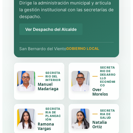
Dirige la administración municipal y articula
la gestión institucional con las secretarías de
despacho.
Ver Despacho del Alcalde
San Bernardo del Viento
GOBIERNO LOCAL
SECRETA
RIO DE
SECRETA
DESARRO
RIO DEL
LLO
INTERIOR
ECONÓMI
Manuel
CO
Madariaga
Over
Morelos
SECRETA
SECRETA
RIA DE
RIA DE
PLANEAC
SALUD
IÓN
Natalia
Ramona
Ortiz
Vargas