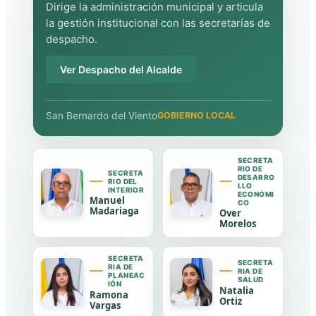
Dirige la administración municipal y articula
la gestión institucional con las secretarías de
despacho.
Ver Despacho del Alcalde
San Bernardo del Viento
GOBIERNO LOCAL
SECRETA
RIO DE
SECRETA
DESARRO
RIO DEL
LLO
INTERIOR
ECONÓMI
Manuel
CO
Madariaga
Over
Morelos
SECRETA
SECRETA
RIA DE
RIA DE
PLANEAC
SALUD
IÓN
Natalia
Ramona
Ortiz
Vargas