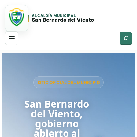
ALCALDÍA MUNICIPAL
San Bernardo del Viento
Buscar
Saltar
Saltar
al
al
contenido
contenido
principal
SITIO OFICIAL DEL MUNICIPIO
San Bernardo
del Viento,
gobierno
abierto al