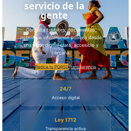
servicio de la
gente
Consulta trámites, documentos,
noticias e información pública desde
una sede digital clara, accesible y
cercana.
Radica tu PQRSD
Transparencia
24/7
Acceso digital
Ley 1712
Transparencia activa