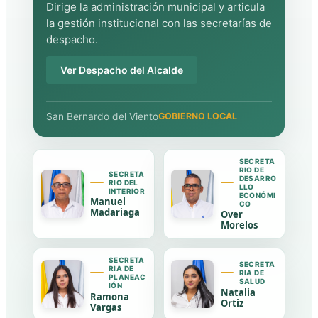
Dirige la administración municipal y articula
la gestión institucional con las secretarías de
despacho.
Ver Despacho del Alcalde
San Bernardo del Viento
GOBIERNO LOCAL
SECRETA
RIO DE
SECRETA
DESARRO
RIO DEL
LLO
INTERIOR
ECONÓMI
Manuel
CO
Madariaga
Over
Morelos
SECRETA
SECRETA
RIA DE
RIA DE
PLANEAC
SALUD
IÓN
Natalia
Ramona
Ortiz
Vargas