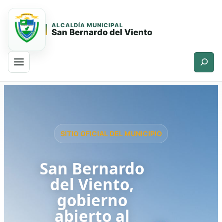
ALCALDÍA MUNICIPAL
San Bernardo del Viento
Buscar
Saltar
Saltar
al
al
contenido
contenido
principal
SITIO OFICIAL DEL MUNICIPIO
San Bernardo
del Viento,
gobierno
abierto al