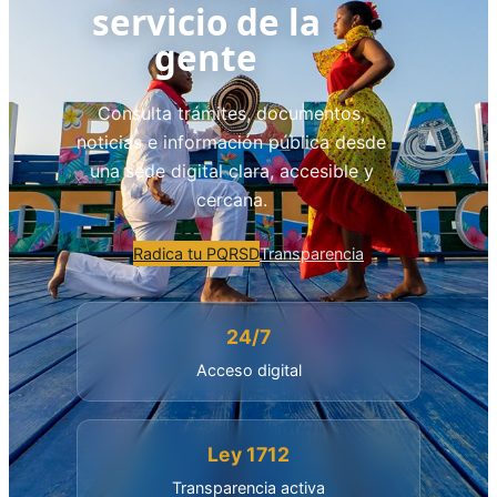
servicio de la
gente
Consulta trámites, documentos,
noticias e información pública desde
una sede digital clara, accesible y
cercana.
Radica tu PQRSD
Transparencia
24/7
Acceso digital
Ley 1712
Transparencia activa