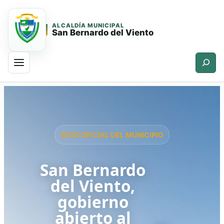
ALCALDÍA MUNICIPAL
San Bernardo del Viento
Buscar
Saltar
Saltar
al
al
contenido
contenido
principal
SITIO OFICIAL DEL MUNICIPIO
San Bernardo
del Viento,
gobierno
abierto al