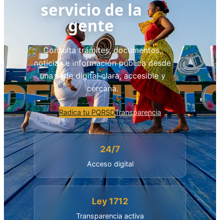
servicio de la
gente
Consulta trámites, documentos,
noticias e información pública desde
una sede digital clara, accesible y
cercana.
Radica tu PQRSD
Transparencia
24/7
Acceso digital
Ley 1712
Transparencia activa