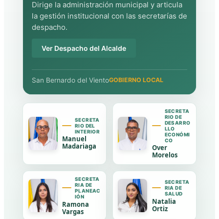
Dirige la administración municipal y articula
la gestión institucional con las secretarías de
despacho.
Ver Despacho del Alcalde
San Bernardo del Viento
GOBIERNO LOCAL
SECRETA
RIO DE
SECRETA
DESARRO
RIO DEL
LLO
INTERIOR
ECONÓMI
Manuel
CO
Madariaga
Over
Morelos
SECRETA
SECRETA
RIA DE
RIA DE
PLANEAC
SALUD
IÓN
Natalia
Ramona
Ortiz
Vargas