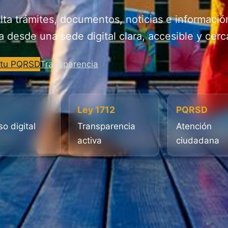
ta trámites, documentos, noticias e informació
a desde una sede digital clara, accesible y cerc
 tu PQRSD
Transparencia
Ley 1712
PQRSD
o digital
Transparencia
Atención
activa
ciudadana