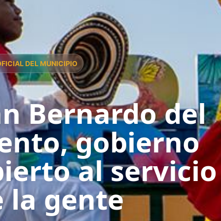
OFICIAL DEL MUNICIPIO
n Bernardo del
ento, gobierno
ierto al servicio
 la gente