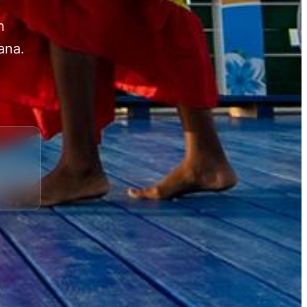
n
ana.