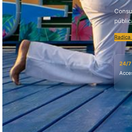
Consul
públic
Radica
24/7
Acces