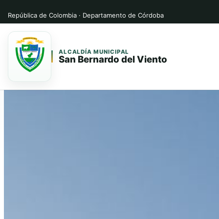
República de Colombia · Departamento de Córdoba
ALCALDÍA MUNICIPAL
San Bernardo del Viento
Saltar
Saltar
al
al
contenido
contenido
principal