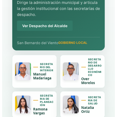
Dirige la administración municipal y articula
la gestión institucional con las secretarías de
despacho.
Ver Despacho del Alcalde
San Bernardo del Viento
GOBIERNO LOCAL
SECRETA
RIO DE
SECRETA
DESARRO
RIO DEL
LLO
INTERIOR
ECONÓMI
Manuel
CO
Madariaga
Over
Morelos
SECRETA
SECRETA
RIA DE
RIA DE
PLANEAC
SALUD
IÓN
Natalia
Ramona
Ortiz
Vargas