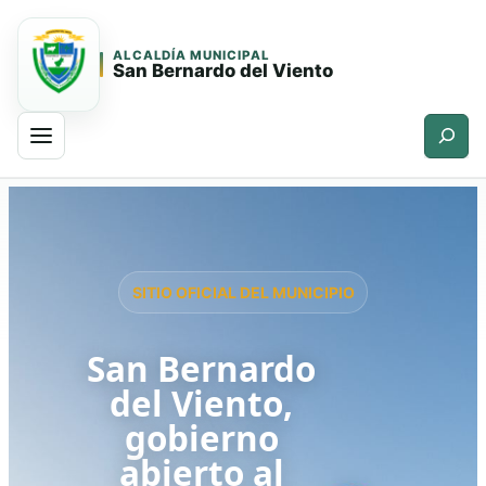
ALCALDÍA MUNICIPAL
San Bernardo del Viento
Buscar
Saltar
Saltar
al
al
contenido
contenido
principal
SITIO OFICIAL DEL MUNICIPIO
San Bernardo
del Viento,
gobierno
abierto al