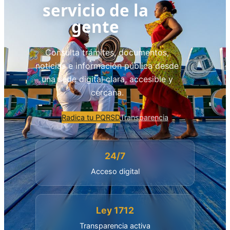
servicio de la
gente
Consulta trámites, documentos,
noticias e información pública desde
una sede digital clara, accesible y
cercana.
Radica tu PQRSD
Transparencia
24/7
Acceso digital
Ley 1712
Transparencia activa