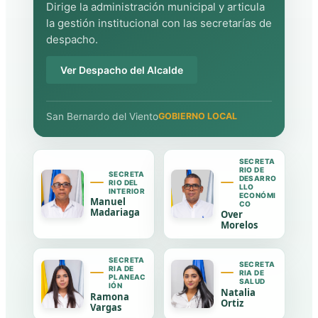
Dirige la administración municipal y articula
la gestión institucional con las secretarías de
despacho.
Ver Despacho del Alcalde
San Bernardo del Viento
GOBIERNO LOCAL
SECRETA
RIO DE
SECRETA
DESARRO
RIO DEL
LLO
INTERIOR
ECONÓMI
Manuel
CO
Madariaga
Over
Morelos
SECRETA
SECRETA
RIA DE
RIA DE
PLANEAC
SALUD
IÓN
Natalia
Ramona
Ortiz
Vargas