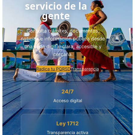
servicio de la
gente
Consulta trámites, documentos,
noticias e información pública desde
una sede digital clara, accesible y
cercana.
Radica tu PQRSD
Transparencia
24/7
Acceso digital
Ley 1712
Transparencia activa