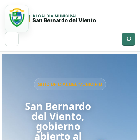
ALCALDÍA MUNICIPAL
San Bernardo del Viento
Buscar
Saltar
Saltar
al
al
contenido
contenido
principal
SITIO OFICIAL DEL MUNICIPIO
San Bernardo
del Viento,
gobierno
abierto al