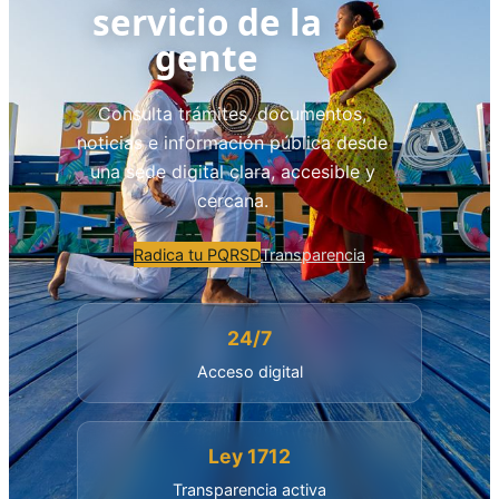
servicio de la
gente
Consulta trámites, documentos,
noticias e información pública desde
una sede digital clara, accesible y
cercana.
Radica tu PQRSD
Transparencia
24/7
Acceso digital
Ley 1712
Transparencia activa