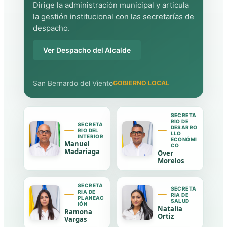
Dirige la administración municipal y articula
la gestión institucional con las secretarías de
despacho.
Ver Despacho del Alcalde
San Bernardo del Viento
GOBIERNO LOCAL
SECRETA
RIO DE
SECRETA
DESARRO
RIO DEL
LLO
INTERIOR
ECONÓMI
Manuel
CO
Madariaga
Over
Morelos
SECRETA
SECRETA
RIA DE
RIA DE
PLANEAC
SALUD
IÓN
Natalia
Ramona
Ortiz
Vargas