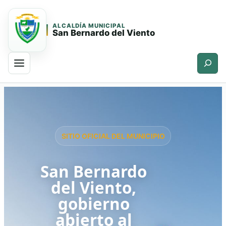
ALCALDÍA MUNICIPAL
San Bernardo del Viento
Buscar
Saltar
Saltar
al
al
contenido
contenido
principal
SITIO OFICIAL DEL MUNICIPIO
San Bernardo
del Viento,
gobierno
abierto al