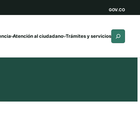
GOV.CO
Buscar
encia
Atención al ciudadano
Trámites y servicios