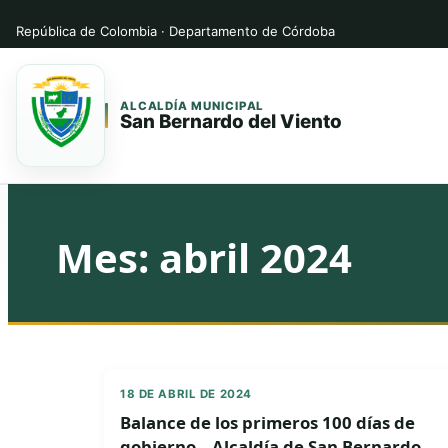
República de Colombia · Departamento de Córdoba
ALCALDÍA MUNICIPAL
San Bernardo del Viento
Saltar
Saltar
al
al
contenido
contenido
Mes:
abril 2024
principal
18 DE ABRIL DE 2024
Balance de los primeros 100 días de
gobierno – Alcaldía de San Bernardo