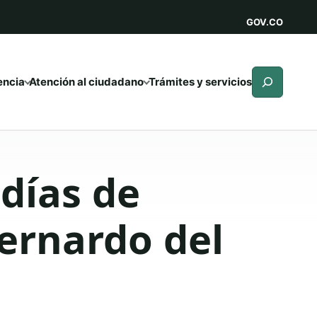
GOV.CO
Buscar
encia
Atención al ciudadano
Trámites y servicios
días de
Bernardo del