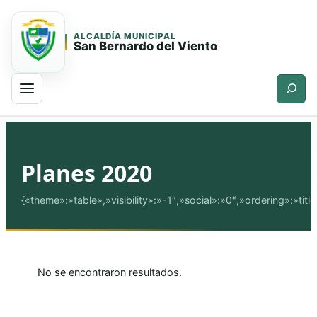
ALCALDÍA MUNICIPAL
San Bernardo del Viento
Buscar
Saltar
Saltar
al
al
contenido
contenido
Planes 2020
principal
{«theme»:»table»,»visibility»:»-1″,»social»:»0″,»ordering»:»
No se encontraron resultados.