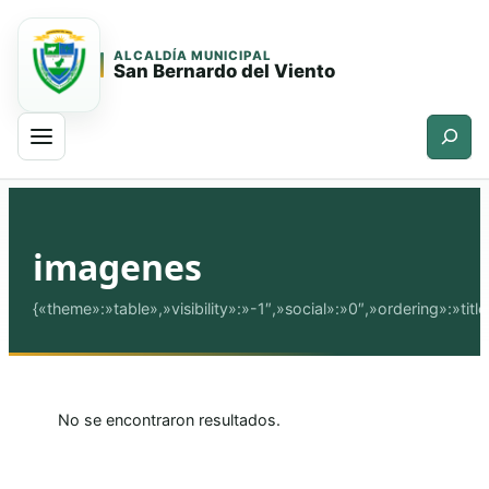
ALCALDÍA MUNICIPAL
San Bernardo del Viento
Buscar
Saltar
Saltar
al
al
contenido
contenido
imagenes
principal
{«theme»:»table»,»visibility»:»-1″,»social»:»0″,»ordering»:»
No se encontraron resultados.