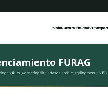
Inicio
Nuestra Entidad
Transpar
igenciamiento FURAG
rdering»:»title»,»orderingdir»:»desc»,»table_stylingmenu»