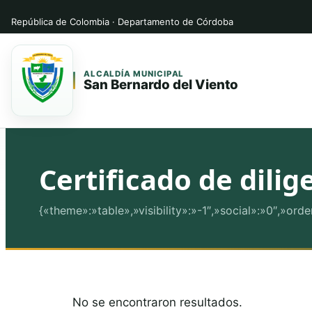
República de Colombia · Departamento de Córdoba
ALCALDÍA MUNICIPAL
San Bernardo del Viento
Saltar
Saltar
al
al
contenido
contenido
Certificado de dil
principal
{«theme»:»table»,»visibility»:»-1″,»social»:»0″,»o
No se encontraron resultados.