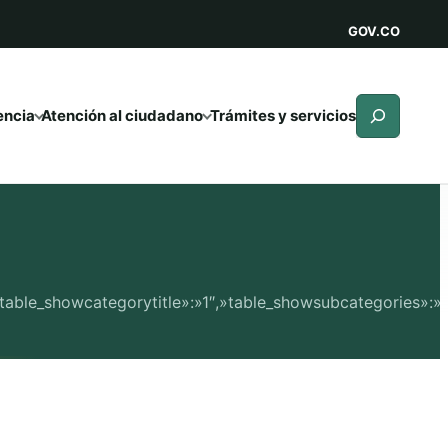
GOV.CO
Buscar
encia
Atención al ciudadano
Trámites y servicios
:»1″,»table_showcategorytitle»:»1″,»table_showsubcategorie