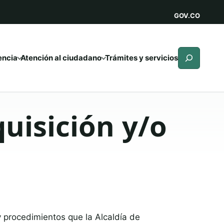
GOV.CO
Buscar
encia
Atención al ciudadano
Trámites y servicios
uisición y/o
y procedimientos que la Alcaldía de