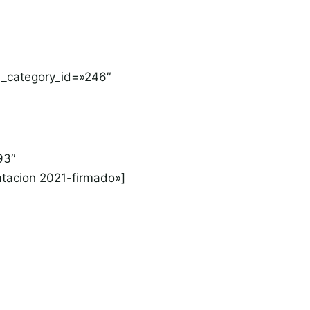
_category_id=»246″
93″
atacion 2021-firmado»]