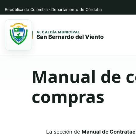
República de Colombia · Departamento de Córdoba
ALCALDÍA MUNICIPAL
San Bernardo del Viento
Saltar
Saltar
al
al
Manual de c
contenido
contenido
principal
compras
La sección de
Manual de Contratac