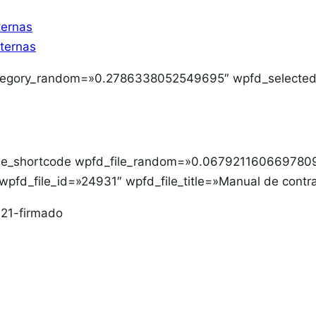
ternas
xternas
tegory_random=»0.2786338052549695″ wpfd_selected
file_shortcode wpfd_file_random=»0.067921160669780
wpfd_file_id=»24931″ wpfd_file_title=»Manual de contr
021-firmado