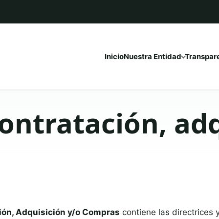
Inicio
Nuestra Entidad
Transpar
ontratación, adq
ión, Adquisición y/o Compras
contiene las directrices 