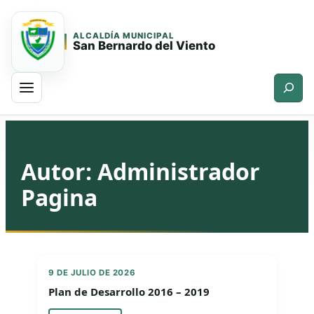
ALCALDÍA MUNICIPAL
San Bernardo del Viento
Buscar
Saltar
Saltar
al
al
contenido
contenido
Autor:
Administrador
principal
Pagina
9 DE JULIO DE 2026
Plan de Desarrollo 2016 – 2019