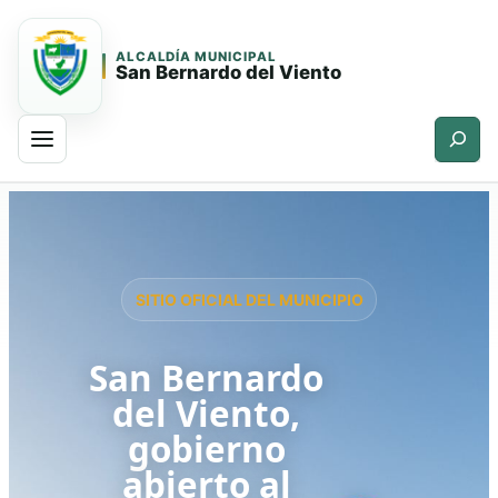
ALCALDÍA MUNICIPAL
San Bernardo del Viento
Buscar
Saltar
Saltar
al
al
contenido
contenido
principal
SITIO OFICIAL DEL MUNICIPIO
San Bernardo
del Viento,
gobierno
abierto al