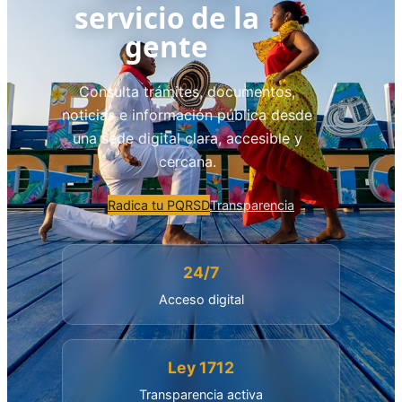
servicio de la
gente
Consulta trámites, documentos,
noticias e información pública desde
una sede digital clara, accesible y
cercana.
Radica tu PQRSD
Transparencia
24/7
Acceso digital
Ley 1712
Transparencia activa