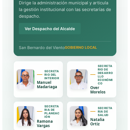
Dirige la administración municipal y articula
la gestión institucional con las secretarías de
despacho.
Ver Despacho del Alcalde
San Bernardo del Viento
GOBIERNO LOCAL
SECRETA
RIO DE
SECRETA
DESARRO
RIO DEL
LLO
INTERIOR
ECONÓMI
Manuel
CO
Madariaga
Over
Morelos
SECRETA
SECRETA
RIA DE
RIA DE
PLANEAC
SALUD
IÓN
Natalia
Ramona
Ortiz
Vargas