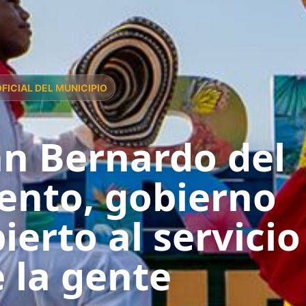
OFICIAL DEL MUNICIPIO
n Bernardo del
ento, gobierno
ierto al servicio
 la gente