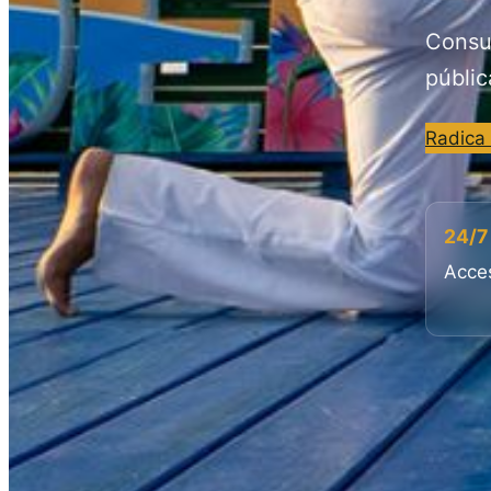
Consul
públic
Radica
24/7
Acces