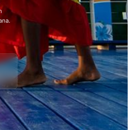
n
ana.