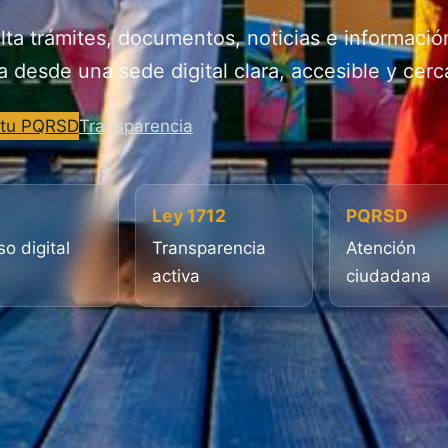
ta trámites, documentos, noticias e informació
a desde una sede digital clara, accesible y cerc
 tu PQRSD
Transparencia
Ley 1712
PQRSD
o digital
Transparencia
Atención
activa
ciudadana