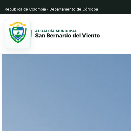
República de Colombia · Departamento de Córdoba
ALCALDÍA MUNICIPAL
San Bernardo del Viento
Saltar
Saltar
al
al
contenido
contenido
principal