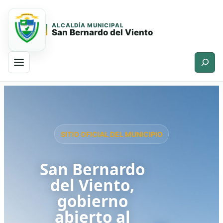
ALCALDÍA MUNICIPAL
San Bernardo del Viento
Buscar
Saltar
Saltar
al
al
contenido
contenido
principal
SITIO OFICIAL DEL MUNICIPIO
San Bernardo
del Viento,
gobierno
abierto al