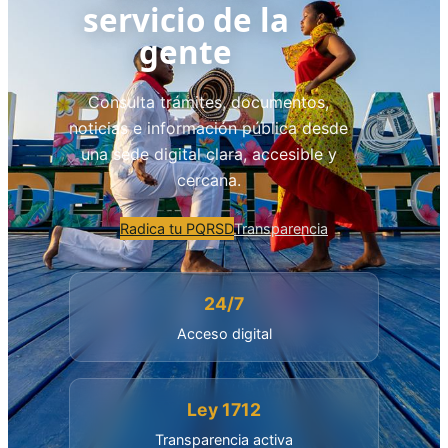
servicio de la
gente
Consulta trámites, documentos,
noticias e información pública desde
una sede digital clara, accesible y
cercana.
Radica tu PQRSD
Transparencia
24/7
Acceso digital
Ley 1712
Transparencia activa