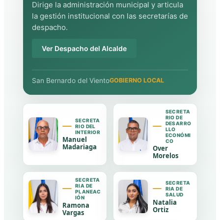
Dirige la administración municipal y articula
la gestión institucional con las secretarías de
despacho.
Ver Despacho del Alcalde
San Bernardo del Viento
GOBIERNO LOCAL
SECRETA
RIO DE
SECRETA
DESARRO
RIO DEL
LLO
INTERIOR
ECONÓMI
Manuel
CO
Madariaga
Over
Morelos
SECRETA
SECRETA
RIA DE
RIA DE
PLANEAC
SALUD
IÓN
Natalia
Ramona
Ortiz
Vargas