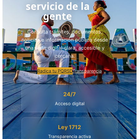
servicio de la
gente
Consulta trámites, documentos,
noticias e información pública desde
una sede digital clara, accesible y
cercana.
Radica tu PQRSD
Transparencia
24/7
Acceso digital
Ley 1712
Transparencia activa