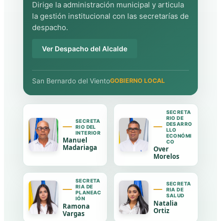
Dirige la administración municipal y articula
la gestión institucional con las secretarías de
despacho.
Ver Despacho del Alcalde
San Bernardo del Viento
GOBIERNO LOCAL
SECRETA
RIO DE
SECRETA
DESARRO
RIO DEL
LLO
INTERIOR
ECONÓMI
Manuel
CO
Madariaga
Over
Morelos
SECRETA
SECRETA
RIA DE
RIA DE
PLANEAC
SALUD
IÓN
Natalia
Ramona
Ortiz
Vargas