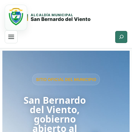
ALCALDÍA MUNICIPAL
San Bernardo del Viento
Buscar
Saltar
Saltar
al
al
contenido
contenido
principal
SITIO OFICIAL DEL MUNICIPIO
San Bernardo
del Viento,
gobierno
abierto al