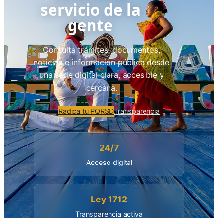
servicio de la
gente
Consulta trámites, documentos,
noticias e información pública desde
una sede digital clara, accesible y
cercana.
Radica tu PQRSD
Transparencia
24/7
Acceso digital
Ley 1712
Transparencia activa