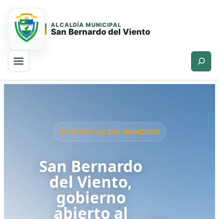
ALCALDÍA MUNICIPAL
San Bernardo del Viento
Buscar
Saltar
Saltar
al
al
contenido
contenido
principal
SITIO OFICIAL DEL MUNICIPIO
San Bernardo
del Viento,
gobierno
abierto al