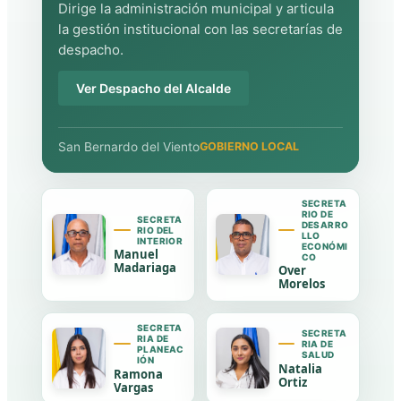
Dirige la administración municipal y articula
la gestión institucional con las secretarías de
despacho.
Ver Despacho del Alcalde
San Bernardo del Viento
GOBIERNO LOCAL
SECRETA
RIO DE
SECRETA
DESARRO
RIO DEL
LLO
INTERIOR
ECONÓMI
Manuel
CO
Madariaga
Over
Morelos
SECRETA
SECRETA
RIA DE
RIA DE
PLANEAC
SALUD
IÓN
Natalia
Ramona
Ortiz
Vargas