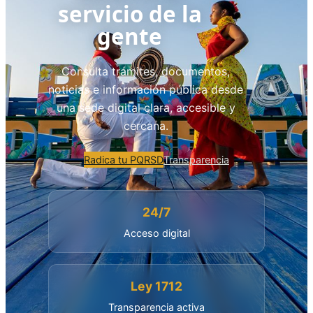
servicio de la
gente
Consulta trámites, documentos,
noticias e información pública desde
una sede digital clara, accesible y
cercana.
Radica tu PQRSD
Transparencia
24/7
Acceso digital
Ley 1712
Transparencia activa