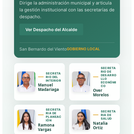
Dirige la administración municipal y articula
la gestión institucional con las secretarías de
despacho.
Ver Despacho del Alcalde
San Bernardo del Viento
GOBIERNO LOCAL
SECRETA
RIO DE
SECRETA
DESARRO
RIO DEL
LLO
INTERIOR
ECONÓMI
Manuel
CO
Madariaga
Over
Morelos
SECRETA
SECRETA
RIA DE
RIA DE
PLANEAC
SALUD
IÓN
Natalia
Ramona
Ortiz
Vargas