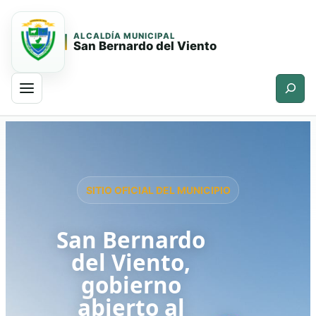
ALCALDÍA MUNICIPAL
San Bernardo del Viento
Buscar
Saltar
Saltar
al
al
contenido
contenido
principal
SITIO OFICIAL DEL MUNICIPIO
San Bernardo
del Viento,
gobierno
abierto al