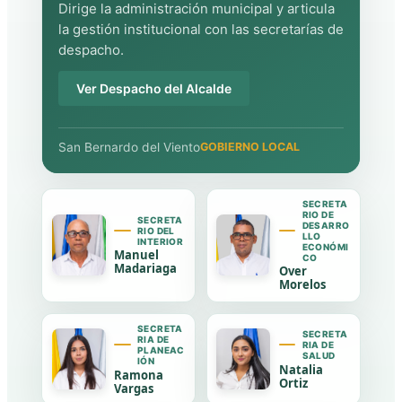
Dirige la administración municipal y articula
la gestión institucional con las secretarías de
despacho.
Ver Despacho del Alcalde
San Bernardo del Viento
GOBIERNO LOCAL
SECRETA
RIO DE
SECRETA
DESARRO
RIO DEL
LLO
INTERIOR
ECONÓMI
Manuel
CO
Madariaga
Over
Morelos
SECRETA
SECRETA
RIA DE
RIA DE
PLANEAC
SALUD
IÓN
Natalia
Ramona
Ortiz
Vargas