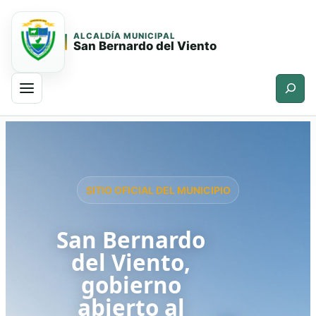
ALCALDÍA MUNICIPAL
San Bernardo del Viento
Buscar
Saltar
Saltar
al
al
contenido
contenido
principal
SITIO OFICIAL DEL MUNICIPIO
San Bernardo
del Viento,
gobierno
abierto al