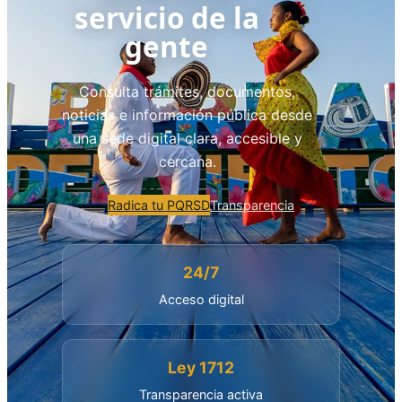
servicio de la
gente
Consulta trámites, documentos,
noticias e información pública desde
una sede digital clara, accesible y
cercana.
Radica tu PQRSD
Transparencia
24/7
Acceso digital
Ley 1712
Transparencia activa