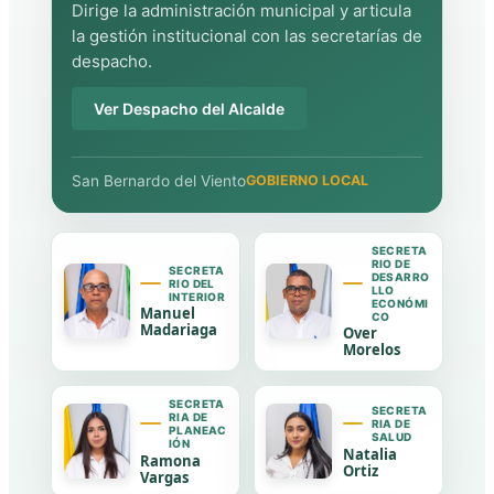
Dirige la administración municipal y articula
la gestión institucional con las secretarías de
despacho.
Ver Despacho del Alcalde
San Bernardo del Viento
GOBIERNO LOCAL
SECRETA
RIO DE
SECRETA
DESARRO
RIO DEL
LLO
INTERIOR
ECONÓMI
Manuel
CO
Madariaga
Over
Morelos
SECRETA
SECRETA
RIA DE
RIA DE
PLANEAC
SALUD
IÓN
Natalia
Ramona
Ortiz
Vargas