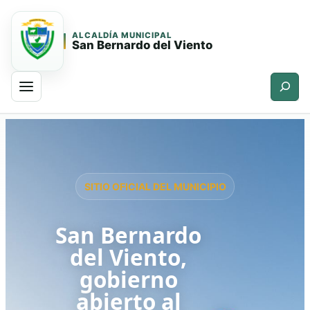
ALCALDÍA MUNICIPAL
San Bernardo del Viento
Buscar
Saltar
Saltar
al
al
contenido
contenido
principal
SITIO OFICIAL DEL MUNICIPIO
San Bernardo
del Viento,
gobierno
abierto al