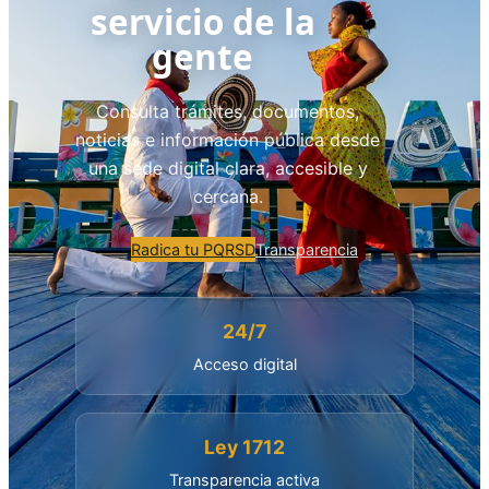
servicio de la
gente
Consulta trámites, documentos,
noticias e información pública desde
una sede digital clara, accesible y
cercana.
Radica tu PQRSD
Transparencia
24/7
Acceso digital
Ley 1712
Transparencia activa