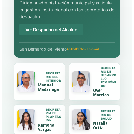
Dirige la administración municipal y articula
la gestión institucional con las secretarías de
despacho.
Ver Despacho del Alcalde
San Bernardo del Viento
GOBIERNO LOCAL
SECRETA
RIO DE
SECRETA
DESARRO
RIO DEL
LLO
INTERIOR
ECONÓMI
Manuel
CO
Madariaga
Over
Morelos
SECRETA
SECRETA
RIA DE
RIA DE
PLANEAC
SALUD
IÓN
Natalia
Ramona
Ortiz
Vargas