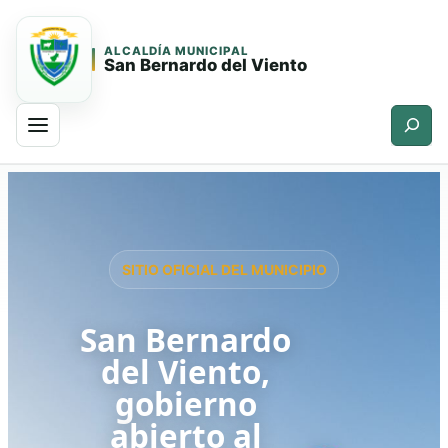
ALCALDÍA MUNICIPAL
San Bernardo del Viento
Buscar
Saltar
Saltar
al
al
contenido
contenido
principal
SITIO OFICIAL DEL MUNICIPIO
San Bernardo
del Viento,
gobierno
abierto al