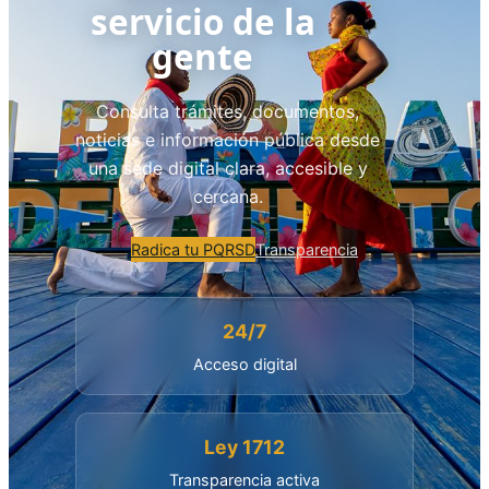
servicio de la
gente
Consulta trámites, documentos,
noticias e información pública desde
una sede digital clara, accesible y
cercana.
Radica tu PQRSD
Transparencia
24/7
Acceso digital
Ley 1712
Transparencia activa