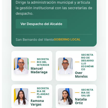
Dirige la administración municipal y articula
la gestión institucional con las secretarías de
despacho.
Ver Despacho del Alcalde
San Bernardo del Viento
GOBIERNO LOCAL
SECRETA
RIO DE
SECRETA
DESARRO
RIO DEL
LLO
INTERIOR
ECONÓMI
Manuel
CO
Madariaga
Over
Morelos
SECRETA
SECRETA
RIA DE
RIA DE
PLANEAC
SALUD
IÓN
Natalia
Ramona
Ortiz
Vargas