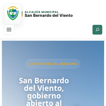
ALCALDÍA MUNICIPAL
San Bernardo del Viento
Buscar
Saltar
Saltar
al
al
contenido
contenido
principal
SITIO OFICIAL DEL MUNICIPIO
San Bernardo
del Viento,
gobierno
abierto al