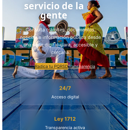
servicio de la
gente
Consulta trámites, documentos,
noticias e información pública desde
una sede digital clara, accesible y
cercana.
Radica tu PQRSD
Transparencia
24/7
Acceso digital
Ley 1712
Transparencia activa