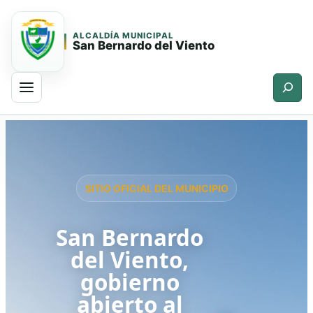
ALCALDÍA MUNICIPAL
San Bernardo del Viento
Buscar
Saltar
Saltar
al
al
contenido
contenido
principal
SITIO OFICIAL DEL MUNICIPIO
San Bernardo
del Viento,
gobierno
abierto al