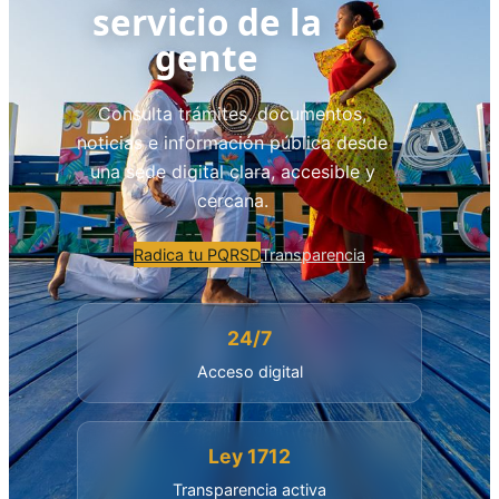
servicio de la
gente
Consulta trámites, documentos,
noticias e información pública desde
una sede digital clara, accesible y
cercana.
Radica tu PQRSD
Transparencia
24/7
Acceso digital
Ley 1712
Transparencia activa