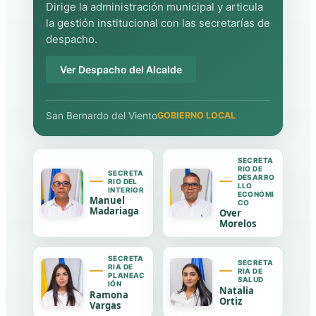
Dirige la administración municipal y articula
la gestión institucional con las secretarías de
despacho.
Ver Despacho del Alcalde
San Bernardo del Viento
GOBIERNO LOCAL
SECRETA
RIO DE
SECRETA
DESARRO
RIO DEL
LLO
INTERIOR
ECONÓMI
Manuel
CO
Madariaga
Over
Morelos
SECRETA
SECRETA
RIA DE
RIA DE
PLANEAC
SALUD
IÓN
Natalia
Ramona
Ortiz
Vargas